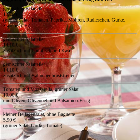
gemischter Salatteller
12,70 €
(grüner Salat, Tomaten, Paprika, Möhren, Radieschen, Gurke,
Zwiebeln, Ei)
gemischter Salatteller
14,10 €
zusätzlich mit Thunfisch und Käse
gemischter Salatteller
14,10 €
zusätzlich mit Hähnchenbruststreifen
Tomaten und Mozzarella, grüner Salat
10,90 €
und Oliven, Olivenoel und Balsamico-Essig
kleiner Beilagensalat, ohne Baguette
5,90 €
(grüner Salat, Gurke, Tomate)