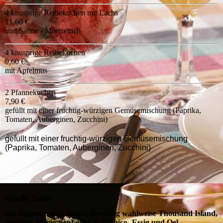
4 knusprige Reibekuchen mit Lachs
11,60 €
und Sahne - Meerrettich
4 knusprige Reibekuchen
9,60 €
mit Apfelmus
2 Pfannekuchen
7,90 €
gefüllt mit einer fruchtig-würzigen Gemüsemischung (Paprika,
Tomaten, Auberginen, Zucchini)
gefüllt mit einer fruchtig-würzigen Gemüsemischung
(Paprika, Tomaten, Auberginen, Zucchini)
Frische Salate
mit Baguette und Butter, Dressing wahlweise Thousand Island,
Joghurt, Honig-Senf oder Balsamico- Essig und Oel