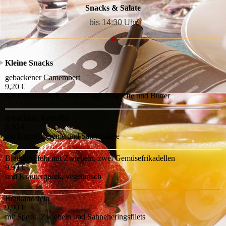
Snacks & Salate
bis 14:30 Uhr
Kleine Snacks
gebackener Camembert
9,20 €
mit Preiselbeeren, Salatbeilage, Baguette und Butter
gebackene Kartoffel
8,90 €
mit Kartoffelcreme und Salatbeilage
Bratkartoffeln mit Zwiebeln, zwei Gemüsefrikadellen
9,90 €
und Kräuterquark, vegetarisch
Bratkartoffeln
9,90 €
mit Speck, Zwiebeln und Sahneheringsfilets