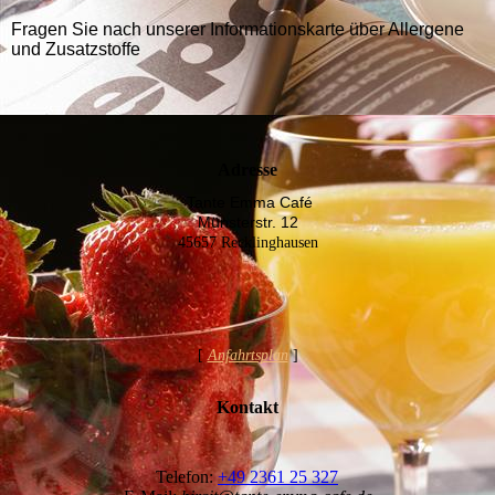
Fragen Sie nach unserer Informationskarte über Allergene
und Zusatzstoffe
Adresse
Tante Emma Café
Münsterstr. 12
45657 Recklinghausen
[
Anfahrtsplan
]
Kontakt
Telefon:
+49 2361 25 327