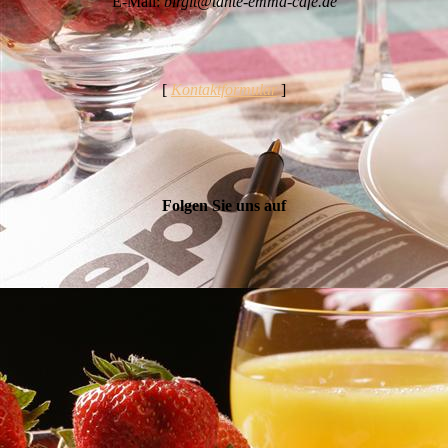
E-Mail:
birgit@tante-emma-cafe.de
[
Kontaktformular
]
Folgen Sie uns auf